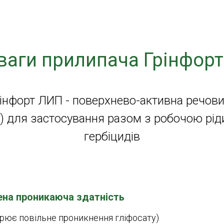
ваги прилипача Грінфорт
інфорт ЛИП - поверхнево-активна речов
) для застосування разом з робочою рі
гербіцидів
на проникаюча здатність
рює повільне проникнення гліфосату)