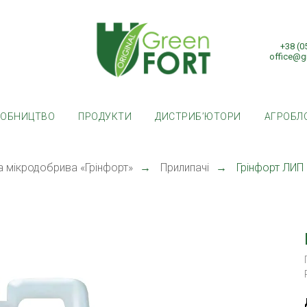
+38 (0
office@g
РОБНИЦТВО
ПРОДУКТИ
ДИСТРИБ’ЮТОРИ
АГРОБЛ
а мікродобрива «Грінфорт»
→
Прилипачі
→
Грінфорт ЛИП