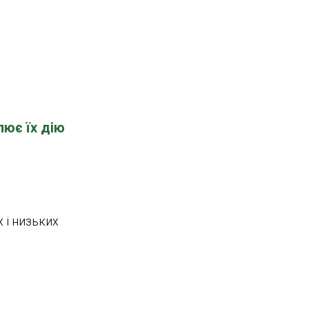
лює їх дію
х і низьких