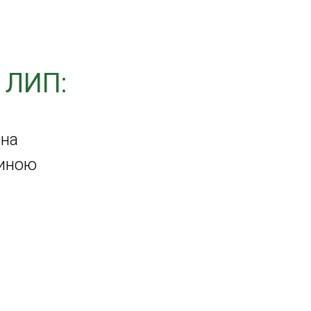
 ЛИП:
ина
диною