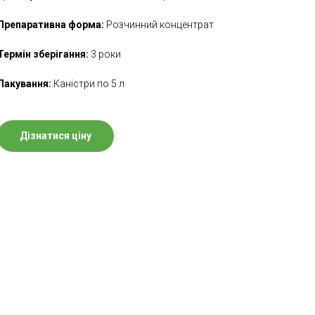
Препаративна форма:
Розчинний концентрат
Термін зберігання:
3 роки
Пакування:
Каністри по 5 л
Дізнатися ціну