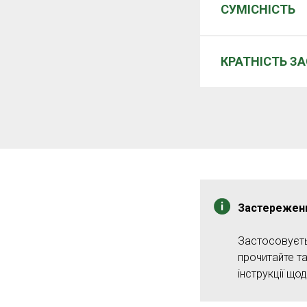
СУМІСНІСТЬ
КРАТНІСТЬ З
Застережен
Застосовуєть
прочитайте та
інструкції що