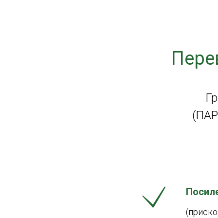
Пере
Гр
(ПАР
Посиле
(приско