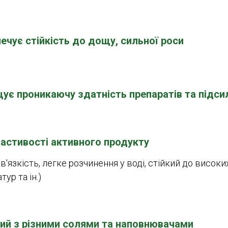
ечує стійкість до дощу, сильної роси
ує проникаючу здатність препаратів та підси
астивості активного продукту
 в'язкість, легке розчинення у воді, стійкий до високи
ур та ін.)
ий з різними солями та наповнювачами