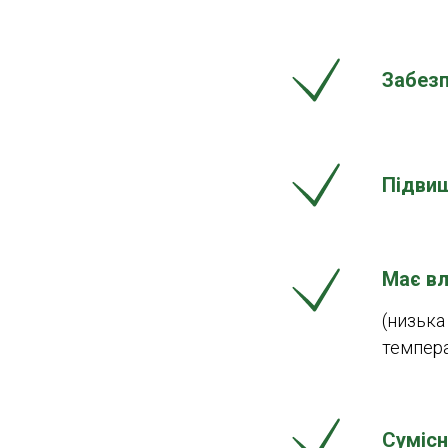
Забезп
Підвищ
Має вл
(низька
температ
Сумісн