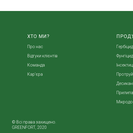
ХТО МИ?
ПРОД
Про нас
Гербіци
Відгуки клієнтів
Фунгіци
Команда
Інсекти
Кар'єра
Протруй
Десикан
Прилипа
Мікродо
© Всі права захищено.
GREENFORT, 2020